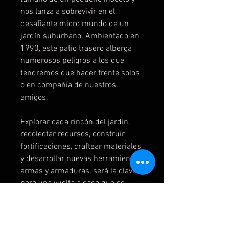
nos lanza a sobrevivir en el
desafiante micro mundo de un
jardín suburbano. Ambientado en
1990, este patio trasero alberga
numerosos peligros a los que
tendremos que hacer frente solos
o en compañía de nuestros
amigos.
Explorar cada rincón del jardin,
recolectar recursos, construir
fortificaciones, craftear materiales
y desarrollar nuevas herramientas,
armas y armaduras, será la clave
para una vuelta a casa que se
esconde tras una trama científica
repleta de misterios.