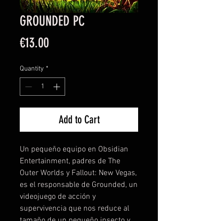
GROUNDED PC
Price
€13.00
Quantity
*
Add to Cart
Un pequeño equipo en Obsidian
Entertainment, padres de The
Outer Worlds y Fallout: New Vegas,
es el responsable de Grounded, un
videojuego de acción y
supervivencia que nos reduce al
tamaño de un pequeño insecto y