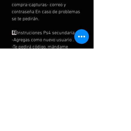
compra-capturas- correo y
contraseña En caso de problemas
se te pedirán.
2️⃣Instruciones Ps4 secundaria
-Agregas como nuevo usuario .
-Te pedirá código, mándame
captura.
- ❌NO activas como principal
-Buscas el juego en biblioteca o en
la store.
- pones a descar
- juegas con la cuenta que te
damos.
-no modificas ningún información
de la cuenta.
- para jugar online creas una
cuenta nueva de ea (puedes usar