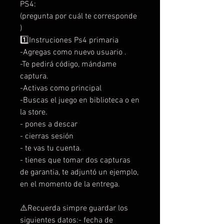
PS4:
(pregunta por cuál te corresponde
)
1️⃣Instruciones Ps4 primaria
-Agregas como nuevo usuario .
-Te pedirá código, mándame
captura.
-Activas como principal
-Buscas el juego en biblioteca o en
la store.
- pones a descar
- cierras sesión
- te vas tu cuenta.
- tienes que tomar dos capturas
de garantia, te adjuntó un ejemplo,
en el momento de la entrega.
⚠️Recuerda simpre guardar los
siguientes datos:- fecha de