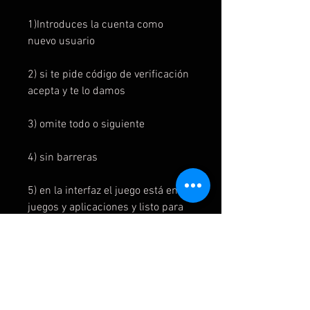
1)Introduces la cuenta como
nuevo usuario
2) si te pide código de verificación
acepta y te lo damos
3) omite todo o siguiente
4) sin barreras
5) en la interfaz el juego está en mi
juegos y aplicaciones y listo para
instalar
6) para jugar al juego se inicia
primero en la cuenta del juego y
luego se cambia a la cuenta del
usuario