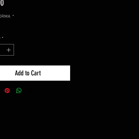
Price
00
FORMA
*
y
*
Add to Cart