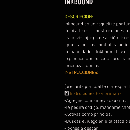
INKBOUND
DESCRIPCION:
Inkbound es un roguelike por tur
de nivel, crear construcciones ro
es un videojuego de acción don
apuesta por los combates táctic
de habilidades. Inkbound lleva 
expansión donde cada libro es u
amenazas únicas.
INSTRUCCIONES:
(pregunta por cuál te correspond
1️⃣
Instruciones Ps4 primaria
-Agregas como nuevo usuario .
-Te pedirá código, mándame capt
-Activas como principal
-Buscas el juego en biblioteca o e
- pones a descar