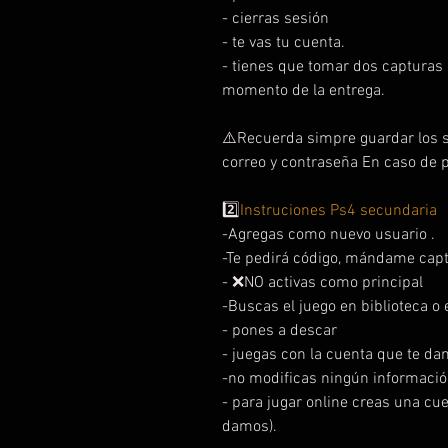
- cierras sesión
- te vas tu cuenta.
- tienes que tomar dos capturas d
momento de la entrega.
⚠️Recuerda simpre guardar los s
correo y contraseña En caso de 
2️⃣
Instruciones Ps4 secundaria
-Agregas como nuevo usuario .
-Te pedirá código, mándame capt
- ❌NO activas como principal
-Buscas el juego en biblioteca o e
- pones a descar
- juegas con la cuenta que te da
-no modificas ningún informació
- para jugar online creas una cu
damos).