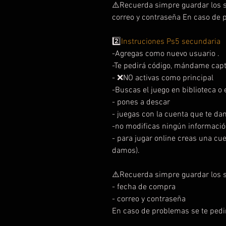
⚠️Recuerda simpre guardar los s
correo y contraseña En caso de 
2️⃣
Instruciones Ps5 secundaria
-Agregas como nuevo usuario .
-Te pedirá código, mándame capt
- ❌NO activas como principal
-Buscas el juego en biblioteca o e
- pones a descar
- juegas con la cuenta que te da
-no modificas ningún informació
- para jugar online creas una cu
damos).
⚠️Recuerda simpre guardar los s
- fecha de compra
- correo y contraseña
En caso de problemas se te pedi