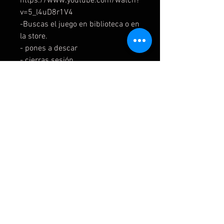
https://www.youtube.com/watch?
v=5_l4uD8r1V4
-Buscas el juego en biblioteca o en
la store.
- pones a descar
- cierras sesión
- te vas tu cuenta.
- tienes que tomar unas capturas
de garantia, te adjuntó un ejemplo
en el momento de la entrega.
⚠️Recuerda simpre guardar los
siguientes datos:- fecha de
compra-capturas- correo y
contraseña En caso de problemas
se te pedirán.
2️⃣Instruciones Ps5 secundaria
-Agregas como nuevo usuario .