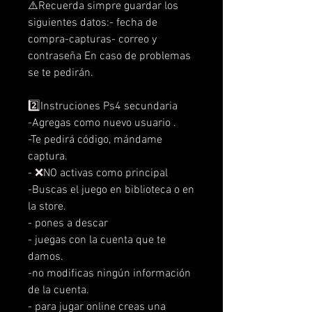
⚠️Recuerda simpre guardar los
siguientes datos:- fecha de
compra-capturas- correo y
contraseña En caso de problemas
se te pedirán.
2️⃣Instruciones Ps4 secundaria
-Agregas como nuevo usuario .
-Te pedirá código, mándame
captura.
- ❌NO activas como principal
-Buscas el juego en biblioteca o en
la store.
- pones a descar
- juegas con la cuenta que te
damos.
-no modificas ningún información
de la cuenta.
- para jugar online creas una