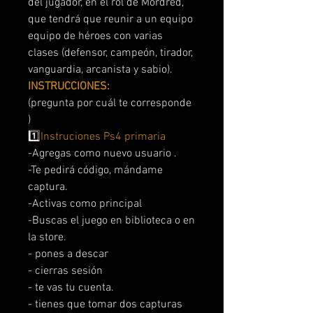
del jugador, en el rol de Mordred,
que tendrá que reunir a un equipo
equipo de héroes con varias
clases (defensor, campeón, tirador,
vanguardia, arcanista y sabio).
INSTRUCCIONES:
(pregunta por cuál te corresponde
)
1️⃣
Instruciones Ps4 primaria
-Agregas como nuevo usuario .
-Te pedirá código, mándame
captura.
-Activas como principal
-Buscas el juego en biblioteca o en
la store.
- pones a descar
- cierras sesión
- te vas tu cuenta.
- tienes que tomar dos capturas