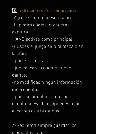
2️⃣
Instruciones Ps5 secundaria
-Agregas como nuevo usuario .
-Te pedirá código, mándame
captura.
- ❌NO activas como principal
-Buscas el juego en biblioteca o en
la store.
- pones a descar
- juegas con la cuenta que te
damos.
-no modificas ningún información
de la cuenta.
- para jugar online creas una
cuenta nueva de ea (puedes usar
el correo que te damos).
⚠️Recuerda simpre guardar los
siguientes datos: