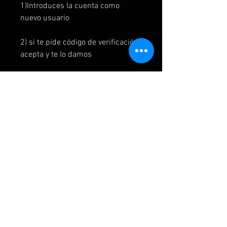
1)Introduces la cuenta como
nuevo usuario
2) si te pide código de verificación
acepta y te lo damos
3) omite todo o siguiente
4) sin barreras
5) en la interfaz el juego está en mi
juegos y aplicaciones y listo para
instalar
6) para jugar al juego se inicia
primero en la cuenta del juego y
luego se cambia a la cuenta del
usuario