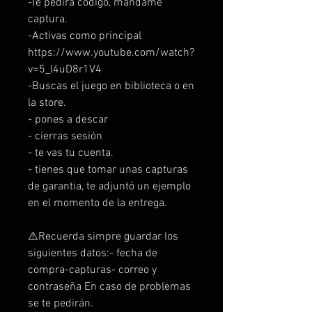
-Te pedirá código, mándame
captura.
-Activas como principal
https://www.youtube.com/watch?
v=5_l4uD8r1V4
-Buscas el juego en biblioteca o en
la store.
- pones a descar
- cierras sesión
- te vas tu cuenta.
- tienes que tomar unas capturas
de garantia, te adjuntó un ejemplo
en el momento de la entrega.
⚠️Recuerda simpre guardar los
siguientes datos:- fecha de
compra-capturas- correo y
contraseña En caso de problemas
se te pedirán.