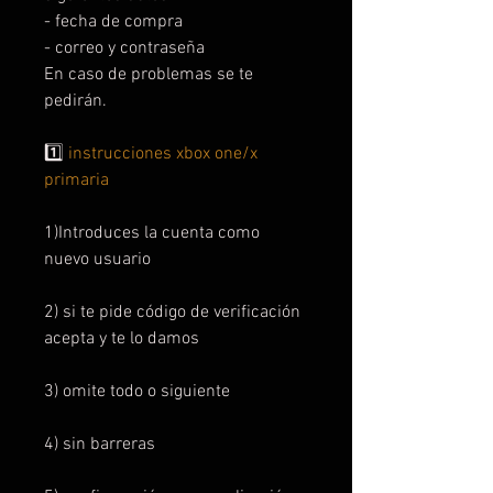
- fecha de compra
- correo y contraseña
En caso de problemas se te
pedirán.
1️⃣
instrucciones xbox one/x
primaria
1)Introduces la cuenta como
nuevo usuario
2) si te pide código de verificación
acepta y te lo damos
3) omite todo o siguiente
4) sin barreras