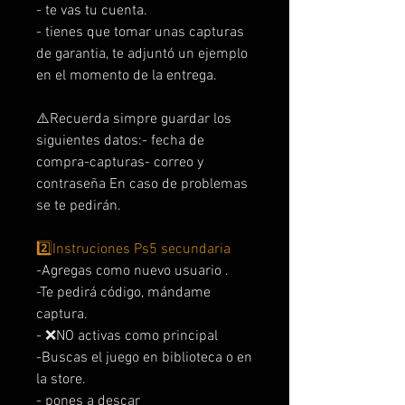
- te vas tu cuenta.
- tienes que tomar unas capturas
de garantia, te adjuntó un ejemplo
en el momento de la entrega.
⚠️Recuerda simpre guardar los
siguientes datos:- fecha de
compra-capturas- correo y
contraseña En caso de problemas
se te pedirán.
2️⃣Instruciones Ps5 secundaria
-Agregas como nuevo usuario .
-Te pedirá código, mándame
captura.
- ❌NO activas como principal
-Buscas el juego en biblioteca o en
la store.
- pones a descar