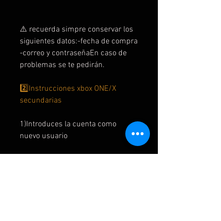
⚠️ recuerda simpre conservar los
siguientes datos:-fecha de compra
-correo y contraseñaEn caso de
problemas se te pedirán.
2️⃣Instrucciones xbox ONE/X
secundarias
1)Introduces la cuenta como
nuevo usuario
2) si te pide código de verificación
acepta y te lo damos
3) omite todo o siguiente
4) sin barreras