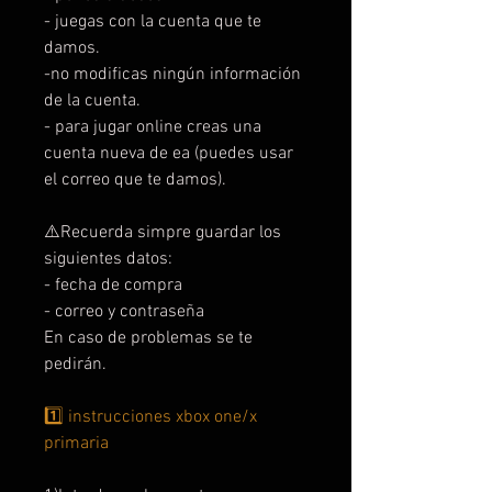
- juegas con la cuenta que te
damos.
-no modificas ningún información
de la cuenta.
- para jugar online creas una
cuenta nueva de ea (puedes usar
el correo que te damos).
⚠️Recuerda simpre guardar los
siguientes datos:
- fecha de compra
- correo y contraseña
En caso de problemas se te
pedirán.
1️⃣ instrucciones xbox one/x
primaria