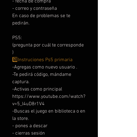
- fecha de compra
- correo y contraseña
En caso de problemas se te
pedirán.
PS5:
(pregunta por cuál te corresponde
)
1️⃣Instruciones Ps5 primaria
-Agregas como nuevo usuario .
-Te pedirá código, mándame
captura.
-Activas como principal
https://www.youtube.com/watch?
v=5_l4uD8r1V4
-Buscas el juego en biblioteca o en
la store.
- pones a descar
- cierras sesión