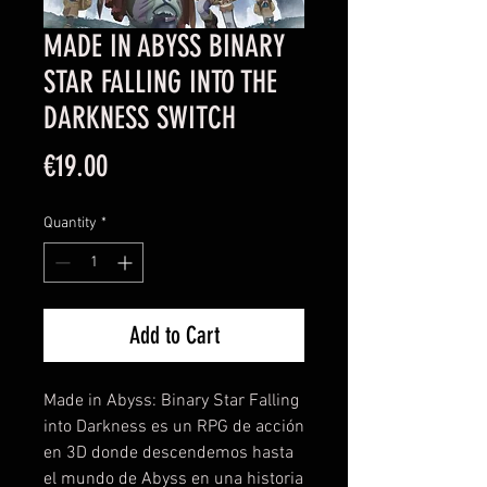
MADE IN ABYSS BINARY
STAR FALLING INTO THE
DARKNESS SWITCH
Price
€19.00
Quantity
*
Add to Cart
Made in Abyss: Binary Star Falling
into Darkness es un RPG de acción
en 3D donde descendemos hasta
el mundo de Abyss en una historia