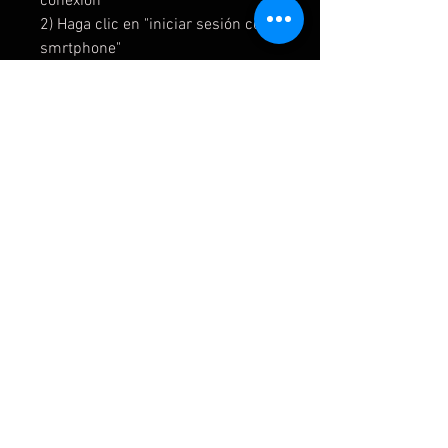
conexión"
2) Haga clic en "iniciar sesión con
smrtphone"
3) Envíame un código QR
4) Vincular la cuenta
5) Vaya a Nintendo eShop con el
usuario que creó
6) Ingrese la contraseña de
usuario
7) Haz clic en "Avatar de Nintendo
Network ID
8) Elija "Volver a descargar"
9) Empiece a descargar juegos
IMPORTANTE:
LEE NUESTRAS POLITICAS EN EL
APARTADO FAQ.