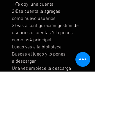
1)Te doy una cuenta
2)Esa cuenta la agregas
como nuevo usuarios
3) vas a configuración gestión de
usuarios o cuentas Y la pones
como ps4 principal
Luego vas a la biblioteca
Buscas el juego y lo pones
a descargar
Una vez empiece la descarga
vuelves a tu cuenta de siempre
4)Luego cierras sesión y me
mandas una captura cuando
cierres las sesión
Opción 2
1)Te doy una cuenta
2)Esa cuenta la agregas
como nuevo usuarios