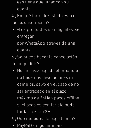
eso tiene que jugar con su
cuenta.
4 ¿En qué formato/estado está el
juego/suscripción?
-Los productos son digitales, se
entregan
por WhatsApp atreves de una
cuenta.
5 ¿Se puede hacer la cancelación
de un pedido?
No, una vez pagado el producto
no hacemos devoluciones ni
cambios, salvo en el caso de no
ser entregado en el plazo
máximo de 24Hen pagos offline
si el pago es con tarjeta pude
tardar hasta 72H.
6 ¿Que métodos de pago tienen?
PayPal (amigo familiar)