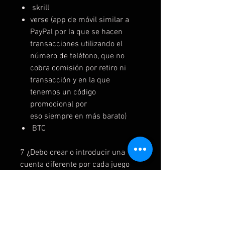
skrill
verse (app de móvil similar a
PayPal por la que se hacen
transacciones utilizando el
número de teléfono, que no
cobra comisión por retiro ni
transacción y en la que
tenemos un código
promocional por
eso siempre en más barato)
BTC
7 ¿Debo crear o introducir una
cuenta diferente por cada juego
que compre?
-Si, cada cuneta tiene un juego
salvo caso especiales
8¿Puedo tener más de una cuenta
como principal? ¿Y cuentas