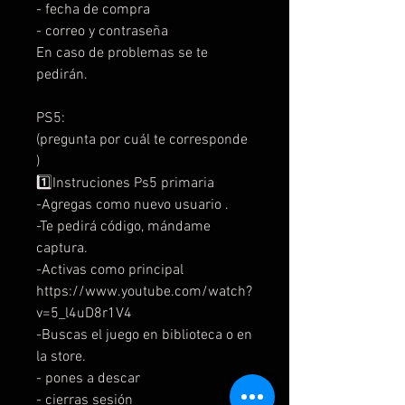
- fecha de compra
- correo y contraseña
En caso de problemas se te
pedirán.
PS5:
(pregunta por cuál te corresponde
)
1️⃣Instruciones Ps5 primaria
-Agregas como nuevo usuario .
-Te pedirá código, mándame
captura.
-Activas como principal
https://www.youtube.com/watch?
v=5_l4uD8r1V4
-Buscas el juego en biblioteca o en
la store.
- pones a descar
- cierras sesión