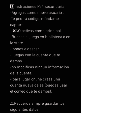
2️⃣Instruciones Ps4 secundaria
-Agregas como nuevo usuario .
-Te pedirá código, mándame
captura.
- ❌NO activas como principal
-Buscas el juego en biblioteca o en
la store.
- pones a descar
- juegas con la cuenta que te
damos.
-no modificas ningún información
de la cuenta.
- para jugar online creas una
cuenta nueva de ea (puedes usar
el correo que te damos).
⚠️Recuerda simpre guardar los
siguientes datos: