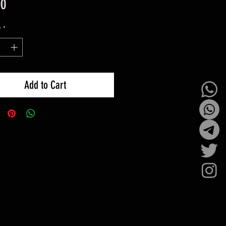
Price
00
y
*
Add to Cart