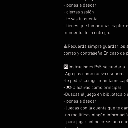
- pones a descar
- cierras sesión
- te vas tu cuenta.
- tienes que tomar unas capturas
momento de la entrega.
⚠️Recuerda simpre guardar los s
correo y contraseña En caso de 
2️⃣Instruciones Ps5 secundaria
-Agregas como nuevo usuario .
-Te pedirá código, mándame capt
- ❌NO activas como principal
-Buscas el juego en biblioteca o e
- pones a descar
- juegas con la cuenta que te da
-no modificas ningún informació
- para jugar online creas una cu