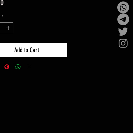
Price
00
y
*
Add to Cart