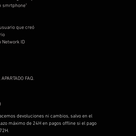
on smrtphone"
usuario que creó
rio
o Network ID
 APARTADO FAQ.
O
acemos devoluciones ni cambios, salvo en el
lazo máximo de 24H en pagos offline si el pago
 72H.