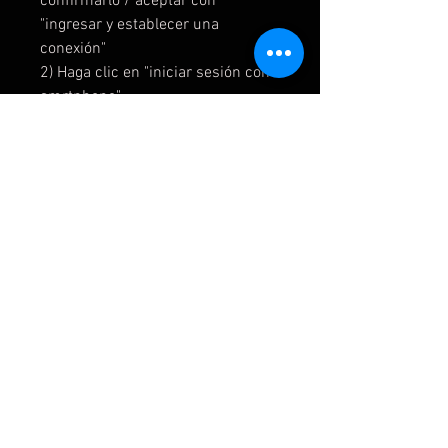
confirmarlo / aceptar con
"ingresar y establecer una
conexión"
2) Haga clic en "iniciar sesión con
smrtphone"
3) Envíame un código QR
4) Vincular la cuenta
5) Vaya a Nintendo eShop con el
usuario que creó
6) Ingrese la contraseña de
usuario
7) Haz clic en "Avatar de Nintendo
Network ID
8) Elija "Volver a descargar"
9) Empiece a descargar juegos
IMPORTANTE:
LEE NUESTRAS POLITICAS EN EL
APARTADO FAQ.