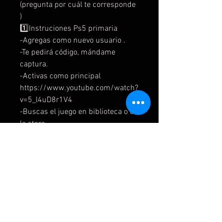
(pregunta por cuál te corresponde
)
1️⃣Instruciones Ps5 primaria
-Agregas como nuevo usuario .
-Te pedirá código, mándame
captura.
-Activas como principal
https://www.youtube.com/watch?
v=5_l4uD8r1V4
-Buscas el juego en biblioteca o en
la store.
- pones a descar
- cierras sesión
- te vas tu cuenta.
- tienes que tomar unas capturas
de garantia, te adjuntó un ejemplo
en el momento de la entrega.
⚠️Recuerda simpre guardar los