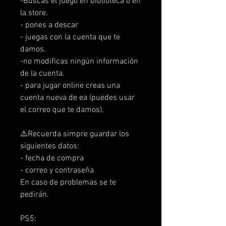
-Buscas el juego en biblioteca o en
la store.
- pones a descar
- juegas con la cuenta que te
damos.
-no modificas ningún información
de la cuenta.
- para jugar online creas una
cuenta nueva de ea (puedes usar
el correo que te damos).
⚠️Recuerda simpre guardar los
siguientes datos:
- fecha de compra
- correo y contraseña
En caso de problemas se te
pedirán.
PS5: