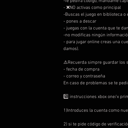
-Te pedirá código, mándame capt
- ❌NO activas como principal
-Buscas el juego en biblioteca o e
- pones a descar
- juegas con la cuenta que te da
-no modificas ningún informació
- para jugar online creas una cu
damos).
⚠️Recuerda simpre guardar los s
- fecha de compra
- correo y contraseña
En caso de problemas se te pedi
1️⃣ instrucciones xbox one/x pri
1)Introduces la cuenta como nue
2) si te pide código de verificaci