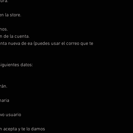
ura.
n la store.
mos.
n de la cuenta.
enta nueva de ea (puedes usar el correo que te
iguientes datos:
rán.
maria
vo usuario
ón acepta y te lo damos