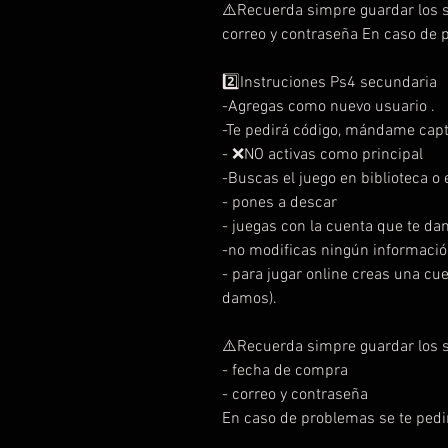
⚠️Recuerda simpre guardar los s
correo y contraseña En caso de 
2️⃣Instruciones Ps4 secundaria
-Agregas como nuevo usuario .
-Te pedirá código, mándame capt
- ❌NO activas como principal
-Buscas el juego en biblioteca o e
- pones a descar
- juegas con la cuenta que te da
-no modificas ningún informació
- para jugar online creas una cu
damos).
⚠️Recuerda simpre guardar los s
- fecha de compra
- correo y contraseña
En caso de problemas se te pedi