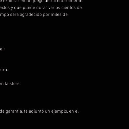
ue explorar en un juego de rol enteramente
textos y que puede durar varios cientos de
tiempo será agradecido por miles de
e )
ura.
n la store.
e garantia, te adjuntó un ejemplo, en el