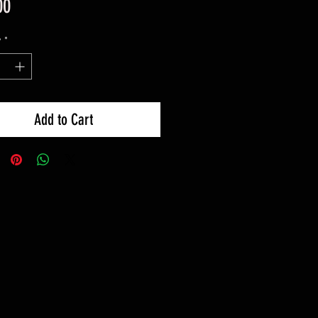
Price
00
y
*
Add to Cart