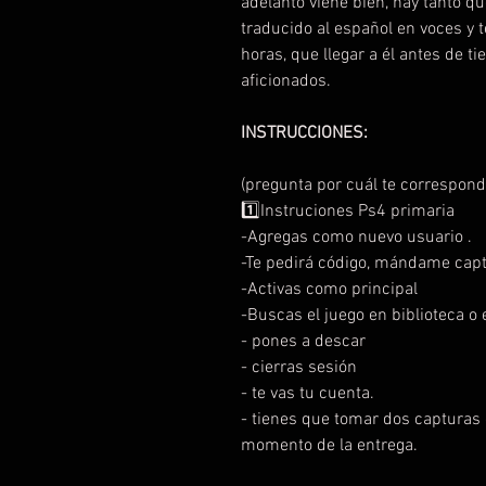
adelanto viene bien, hay tanto q
traducido al español en voces y 
horas, que llegar a él antes de 
aficionados.
INSTRUCCIONES:
(pregunta por cuál te correspond
1️⃣Instruciones Ps4 primaria
-Agregas como nuevo usuario .
-Te pedirá código, mándame capt
-Activas como principal
-Buscas el juego en biblioteca o e
- pones a descar
- cierras sesión
- te vas tu cuenta.
- tienes que tomar dos capturas d
momento de la entrega.