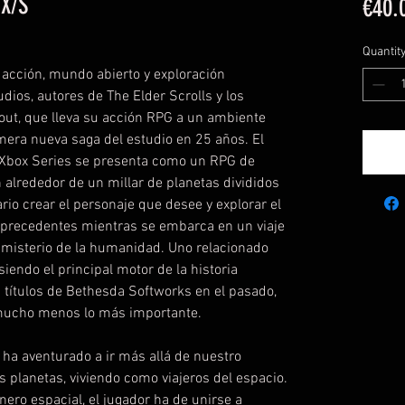
 X/S
€40.
Quantit
, acción, mundo abierto y exploración
ios, autores de The Elder Scrolls y los
lout, que lleva su acción RPG a un ambiente
imera nueva saga del estudio en 25 años. El
y Xbox Series se presenta como un RPG de
alrededor de un millar de planetas divididos
rio crear el personaje que desee y explorar el
 precedentes mientras se embarca en un viaje
 misterio de la humanidad. Uno relacionado
iendo el principal motor de la historia
a títulos de Bethesda Softworks en el pasado,
 mucho menos lo más importante.
ha aventurado a ir más allá de nuestro
s planetas, viviendo como viajeros del espacio.
ro espacial, el jugador ha de unirse a