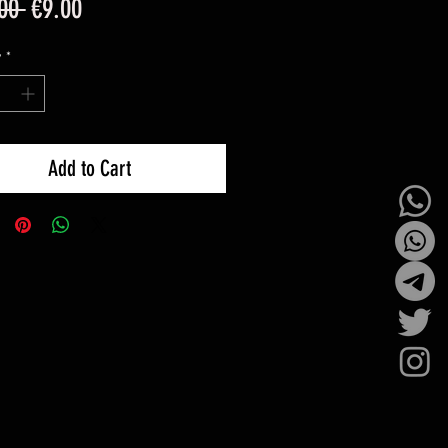
Regular
Sale
00 
€9.00
Price
Price
y
*
Add to Cart