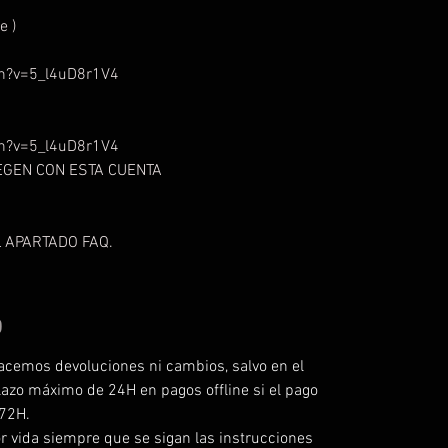
e )
h?v=5_l4uD8r1V4
h?v=5_l4uD8r1V4
UEGEN CON ESTA CUENTA
 APARTADO FAQ.
O
acemos devoluciones ni cambios, salvo en el
lazo máximo de 24H en pagos offline si el pago
 72H.
r vida siempre que se sigan las instrucciones