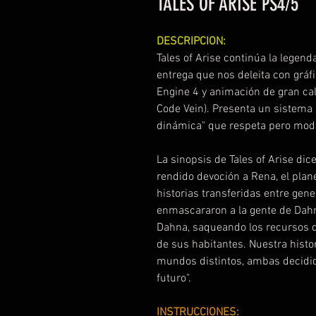
TALES OF ARISE PS4/5
DESCRIPCION:
Tales of Arise continúa la legen
entrega que nos deleita con gráf
Engine 4 y animación de gran cal
Code Vein). Presenta un sistema
dinámica" que respeta pero mode
La sinopsis de Tales of Arise dic
rendido devoción a Rena, el plane
historias transferidas entre gene
enmascararon a la gente de Dah
Dahna, saqueando los recursos de
de sus habitantes. Nuestra hist
mundos distintos, ambas decidid
futuro".
INSTRUCCIONES: